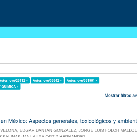
Autor: cvu/26112 ×
Autor: cvu/33842 ×
Autor: cvu/381981 ×
 Y QUÍMICA ×
Mostrar filtros 
 en México: Aspectos generales, toxicológicos y ambien
 VELONA
;
EDGAR DANTAN GONZALEZ
;
JORGE LUIS FOLCH MALLO
 SALINAS
;
MA LAURA ORTIZ HERNANDEZ