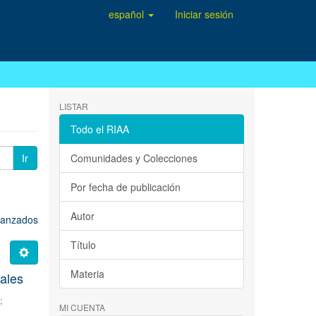
español
Iniciar sesión
LISTAR
Todo el RIAA
Ir
Comunidades y Colecciones
Por fecha de publicación
Autor
avanzados
Título
Materia
tales
L
;
MI CUENTA