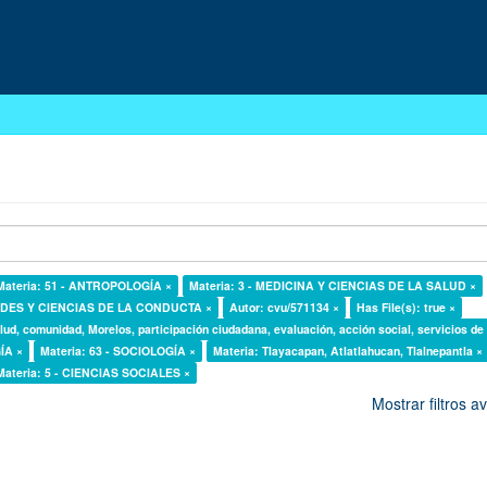
Materia: 51 - ANTROPOLOGÍA ×
Materia: 3 - MEDICINA Y CIENCIAS DE LA SALUD ×
DADES Y CIENCIAS DE LA CONDUCTA ×
Autor: cvu/571134 ×
Has File(s): true ×
lud, comunidad, Morelos, participación ciudadana, evaluación, acción social, servicios de
ÍA ×
Materia: 63 - SOCIOLOGÍA ×
Materia: Tlayacapan, Atlatlahucan, Tlalnepantla ×
Materia: 5 - CIENCIAS SOCIALES ×
Mostrar filtros 