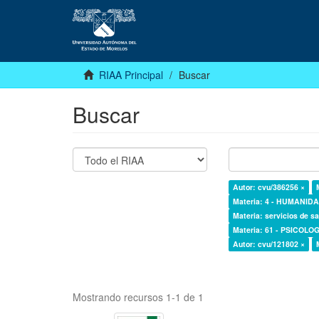
RIAA Principal
Buscar
Buscar
Autor: cvu/386256 ×
Materia: 4 - HUMANI
Materia: servicios de sa
Materia: 61 - PSICOLOG
Autor: cvu/121802 ×
Mostrando recursos 1-1 de 1