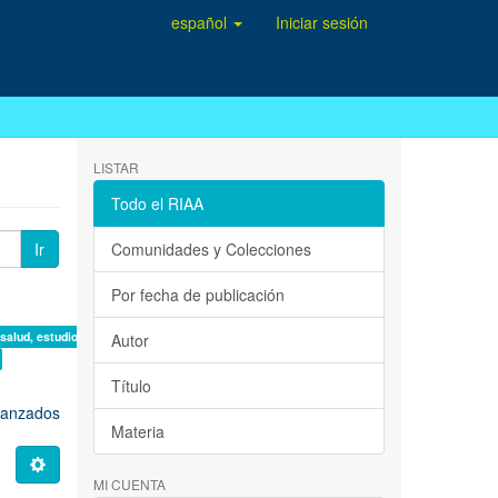
español
Iniciar sesión
LISTAR
Todo el RIAA
Ir
Comunidades y Colecciones
Por fecha de publicación
 salud, estudio de casos ×
Autor
Título
avanzados
Materia
MI CUENTA