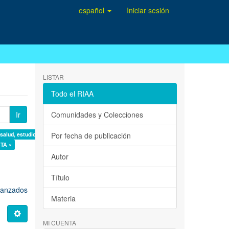
español
Iniciar sesión
LISTAR
Todo el RIAA
Ir
Comunidades y Colecciones
 salud, estudio de casos ×
Por fecha de publicación
TA ×
Autor
Título
avanzados
Materia
MI CUENTA