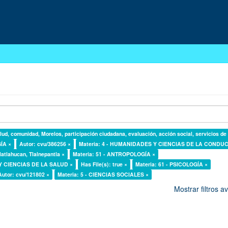
lud, comunidad, Morelos, participación ciudadana, evaluación, acción social, servicios de
GÍA ×
Autor: cvu/386256 ×
Materia: 4 - HUMANIDADES Y CIENCIAS DE LA CONDUC
latlahucan, Tlalnepantla ×
Materia: 51 - ANTROPOLOGÍA ×
 Y CIENCIAS DE LA SALUD ×
Has File(s): true ×
Materia: 61 - PSICOLOGÍA ×
Autor: cvu/121802 ×
Materia: 5 - CIENCIAS SOCIALES ×
Mostrar filtros 