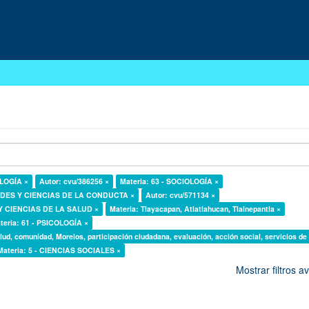
OLOGÍA ×
Autor: cvu/386256 ×
Materia: 63 - SOCIOLOGÍA ×
DADES Y CIENCIAS DE LA CONDUCTA ×
Autor: cvu/571134 ×
 Y CIENCIAS DE LA SALUD ×
Materia: Tlayacapan, Atlatlahucan, Tlalnepantla ×
teria: 61 - PSICOLOGÍA ×
lud, comunidad, Morelos, participación ciudadana, evaluación, acción social, servicios de
Materia: 5 - CIENCIAS SOCIALES ×
Mostrar filtros 