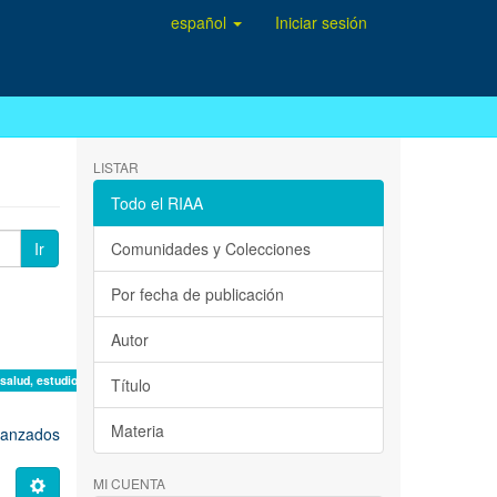
español
Iniciar sesión
LISTAR
Todo el RIAA
Ir
Comunidades y Colecciones
Por fecha de publicación
Autor
 salud, estudio de casos ×
Título
Materia
avanzados
MI CUENTA