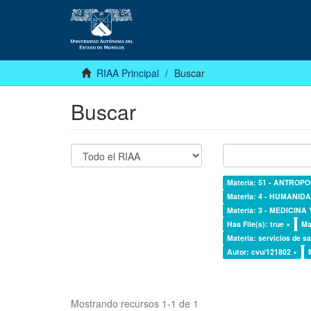
RIAA Principal
Buscar
Buscar
Materia: 51 - ANTROP
Materia: 4 - HUMANI
Materia: 3 - MEDICINA
Has File(s): true ×
Ma
Materia: servicios de sa
Autor: cvu/121802 ×
Mostrando recursos 1-1 de 1