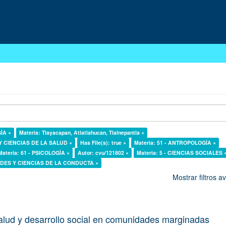
GÍA ×
Materia: Tlayacapan, Atlatlahucan, Tlalnepantla ×
 Y CIENCIAS DE LA SALUD ×
Has File(s): true ×
Materia: 51 - ANTROPOLOGÍA ×
Materia: 61 - PSICOLOGÍA ×
Autor: cvu/121802 ×
Materia: 5 - CIENCIAS SOCIALES 
DADES Y CIENCIAS DE LA CONDUCTA ×
Mostrar filtros 
alud y desarrollo social en comunidades marginadas