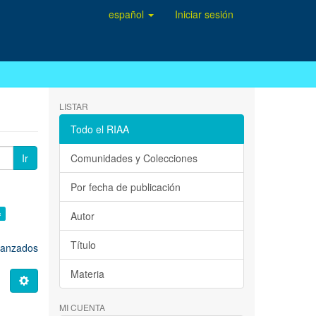
español
Iniciar sesión
LISTAR
Todo el RIAA
Ir
Comunidades y Colecciones
Por fecha de publicación
×
Autor
Título
avanzados
Materia
MI CUENTA