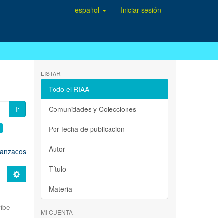
español
Iniciar sesión
LISTAR
Todo el RIAA
Ir
Comunidades y Colecciones
×
Por fecha de publicación
Autor
avanzados
Título
Materia
ribe
MI CUENTA