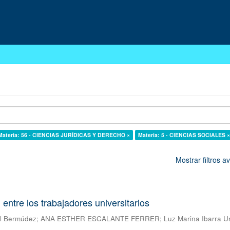
Materia: 56 - CIENCIAS JURÍDICAS Y DERECHO ×
Materia: 5 - CIENCIAS SOCIALES 
Mostrar filtros 
 entre los trabajadores universitarios
al Bermúdez
;
ANA ESTHER ESCALANTE FERRER
;
Luz Marina Ibarra U