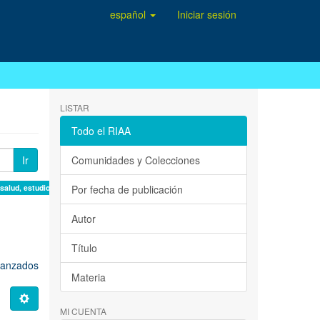
español
Iniciar sesión
LISTAR
Todo el RIAA
Ir
Comunidades y Colecciones
 salud, estudio de casos ×
Por fecha de publicación
Autor
Título
avanzados
Materia
MI CUENTA