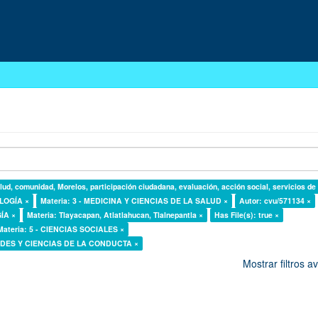
lud, comunidad, Morelos, participación ciudadana, evaluación, acción social, servicios de
OLOGÍA ×
Materia: 3 - MEDICINA Y CIENCIAS DE LA SALUD ×
Autor: cvu/571134 ×
GÍA ×
Materia: Tlayacapan, Atlatlahucan, Tlalnepantla ×
Has File(s): true ×
Materia: 5 - CIENCIAS SOCIALES ×
DADES Y CIENCIAS DE LA CONDUCTA ×
Mostrar filtros 