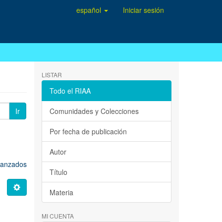
español
Iniciar sesión
LISTAR
Todo el RIAA
Ir
Comunidades y Colecciones
Por fecha de publicación
Autor
avanzados
Título
Materia
MI CUENTA