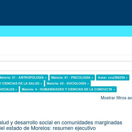
Materia: 51 - ANTROPOLOGÍA ×
Materia: 61 - PSICOLOGÍA ×
Autor: cvu/386256 ×
 Y CIENCIAS DE LA SALUD ×
Materia: 63 - SOCIOLOGÍA ×
 SOCIALES ×
Materia: 4 - HUMANIDADES Y CIENCIAS DE LA CONDUCTA ×
Mostrar filtros 
alud y desarrollo social en comunidades marginadas
el estado de Morelos: resumen ejecutivo