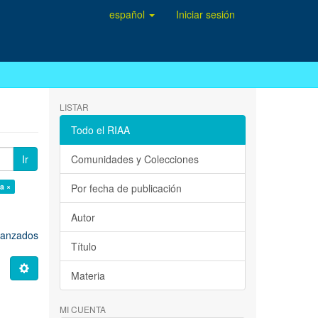
español
Iniciar sesión
LISTAR
Todo el RIAA
Ir
Comunidades y Colecciones
la ×
Por fecha de publicación
Autor
avanzados
Título
Materia
MI CUENTA