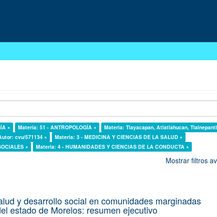
ÍA ×
Materia: 51 - ANTROPOLOGÍA ×
Materia: Tlayacapan, Atlatlahucan, Tlalnepant
Autor: cvu/571134 ×
Materia: 3 - MEDICINA Y CIENCIAS DE LA SALUD ×
 SOCIALES ×
Materia: 4 - HUMANIDADES Y CIENCIAS DE LA CONDUCTA ×
Mostrar filtros 
alud y desarrollo social en comunidades marginadas
el estado de Morelos: resumen ejecutivo