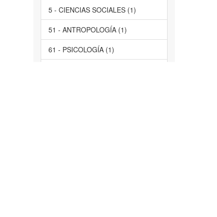
5 - CIENCIAS SOCIALES (1)
51 - ANTROPOLOGÍA (1)
61 - PSICOLOGÍA (1)
63 - SOCIOLOGÍA (1)
servicios de salud, comunidad,
Morelos, participación ciudadana,
evaluación, acción social, servicios
de salud, estudio de casos (1)
Tlayacapan, Atlatlahucan,
Tlalnepantla (1)
... más
Tiene Archivo(s)
Si (1)