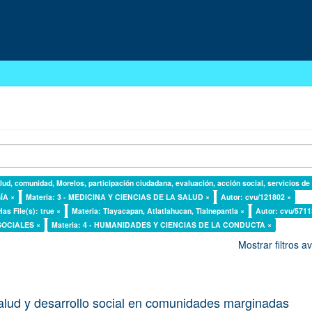
lud, comunidad, Morelos, participación ciudadana, evaluación, acción social, servicios de
ÍA ×
Materia: 3 - MEDICINA Y CIENCIAS DE LA SALUD ×
Autor: cvu/121802 ×
Has File(s): true ×
Materia: Tlayacapan, Atlatlahucan, Tlalnepantla ×
Autor: cvu/5711
 SOCIALES ×
Materia: 4 - HUMANIDADES Y CIENCIAS DE LA CONDUCTA ×
Mostrar filtros 
alud y desarrollo social en comunidades marginadas