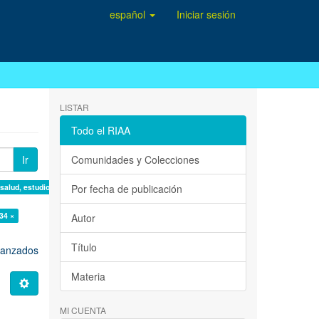
español
Iniciar sesión
LISTAR
Todo el RIAA
Ir
Comunidades y Colecciones
 salud, estudio de casos ×
Por fecha de publicación
34 ×
Autor
Título
avanzados
Materia
MI CUENTA