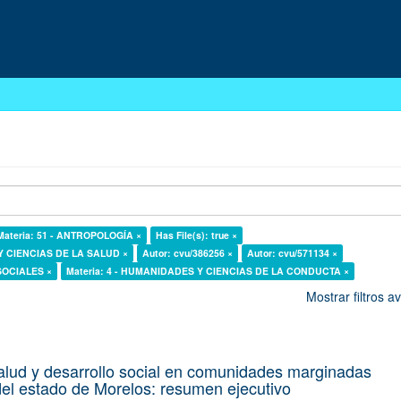
Materia: 51 - ANTROPOLOGÍA ×
Has File(s): true ×
 Y CIENCIAS DE LA SALUD ×
Autor: cvu/386256 ×
Autor: cvu/571134 ×
 SOCIALES ×
Materia: 4 - HUMANIDADES Y CIENCIAS DE LA CONDUCTA ×
Mostrar filtros 
alud y desarrollo social en comunidades marginadas
el estado de Morelos: resumen ejecutivo