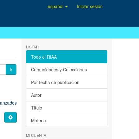
español
Iniciar sesión
LISTAR
Todo el RIAA
Ir
Comunidades y Colecciones
Por fecha de publicación
Autor
avanzados
Título
Materia
MI CUENTA