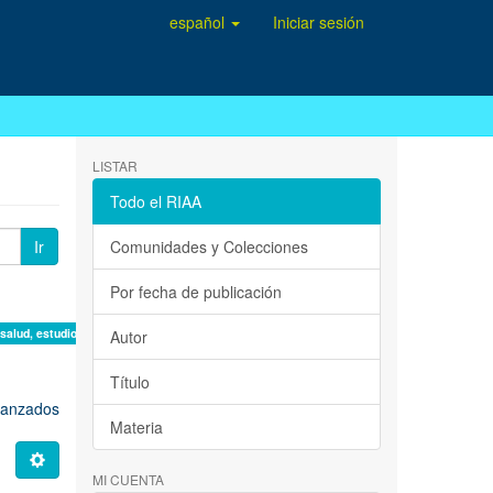
español
Iniciar sesión
LISTAR
Todo el RIAA
Ir
Comunidades y Colecciones
Por fecha de publicación
 salud, estudio de casos ×
Autor
Título
avanzados
Materia
MI CUENTA