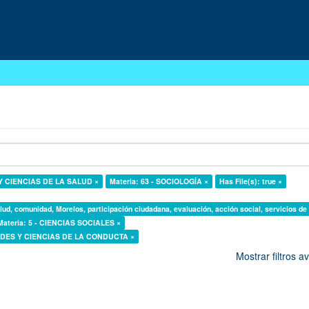
 Y CIENCIAS DE LA SALUD ×
Materia: 63 - SOCIOLOGÍA ×
Has File(s): true ×
lud, comunidad, Morelos, participación ciudadana, evaluación, acción social, servicios de
Materia: 5 - CIENCIAS SOCIALES ×
DADES Y CIENCIAS DE LA CONDUCTA ×
Mostrar filtros 