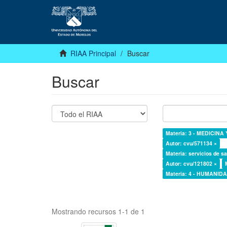
RIAA Principal
Buscar
Buscar
Materia: 3 - MEDICINA
Autor: cvu/571134 ×
Materia: servicios de sa
Autor: cvu/121802 ×
Materia: 4 - HUMANI
Mostrando recursos 1-1 de 1