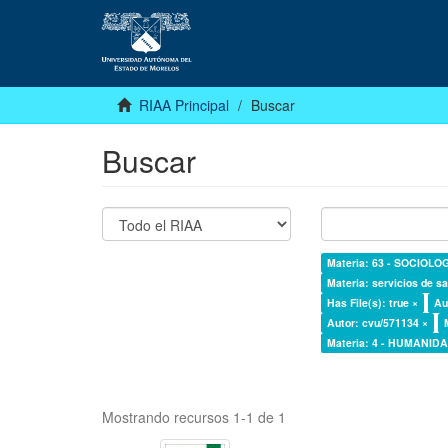
RIAA Principal
Buscar
Buscar
Materia: 63 - SOCIOLO
Materia: servicios de sa
Has File(s): true ×
Au
Autor: cvu/571134 ×
Materia: 4 - HUMANI
Mostrando recursos 1-1 de 1