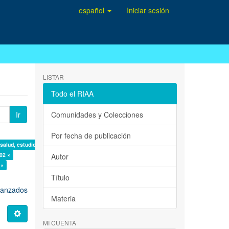
español
Iniciar sesión
LISTAR
Todo el RIAA
Ir
Comunidades y Colecciones
Por fecha de publicación
 salud, estudio de casos ×
02 ×
Autor
 ×
Título
avanzados
Materia
MI CUENTA