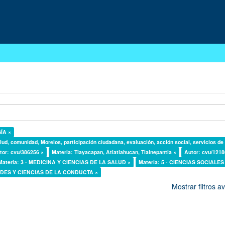
GÍA ×
lud, comunidad, Morelos, participación ciudadana, evaluación, acción social, servicios de
tor: cvu/386256 ×
Materia: Tlayacapan, Atlatlahucan, Tlalnepantla ×
Autor: cvu/1218
Materia: 3 - MEDICINA Y CIENCIAS DE LA SALUD ×
Materia: 5 - CIENCIAS SOCIALES
DADES Y CIENCIAS DE LA CONDUCTA ×
Mostrar filtros 