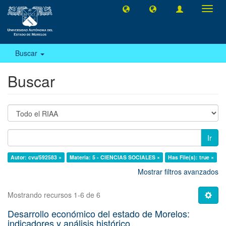
Camb
naveg
Buscar
Buscar
Ir
Autor: cvu/592583 ×
Materia: 5 - CIENCIAS SOCIALES ×
Has File(s): true ×
Mostrar filtros avanzados
Mostrando recursos 1-6 de 6
Desarrollo económico del estado de Morelos:
indicadores y análisis histórico.