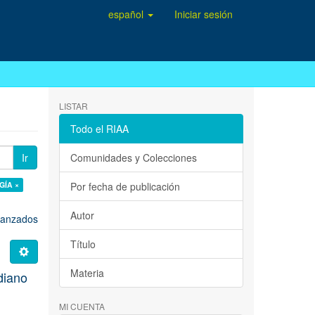
español
Iniciar sesión
LISTAR
Todo el RIAA
Ir
Comunidades y Colecciones
GÍA ×
Por fecha de publicación
Autor
avanzados
Título
Materia
idiano
MI CUENTA