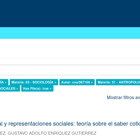
ÍA ×
Materia: 63 - SOCIOLOGÍA ×
Autor: cvu/367166 ×
Materia: 51 - ANTROPOLO
 SOCIALES ×
Has File(s): true ×
Mostrar filtros 
l y representaciones sociales: teoría sobre el saber cot
REZ
;
GUSTAVO ADOLFO ENRIQUEZ GUTIERREZ