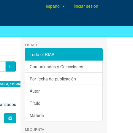
español
Iniciar sesión
LISTAR
Todo el RIAA
Ir
Comunidades y Colecciones
Por fecha de publicación
 salud, estudio de casos ×
Autor
Título
avanzados
Materia
MI CUENTA