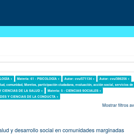
OLOGÍA ×
Materia: 61 - PSICOLOGÍA ×
Autor: cvu/571134 ×
Autor: cvu/386256 ×
lud, comunidad, Morelos, participación ciudadana, evaluación, acción social, servicios de
 Y CIENCIAS DE LA SALUD ×
Materia: 5 - CIENCIAS SOCIALES ×
DADES Y CIENCIAS DE LA CONDUCTA ×
Mostrar filtros 
alud y desarrollo social en comunidades marginadas