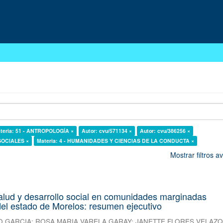
teria: 51 - ANTROPOLOGÍA ×
Autor: cvu/571134 ×
Autor: cvu/386256 ×
 SOCIALES ×
Materia: 4 - HUMANIDADES Y CIENCIAS DE LA CONDUCTA ×
Mostrar filtros 
alud y desarrollo social en comunidades marginadas
el estado de Morelos: resumen ejecutivo
O GARCIA
;
ROSA MARIA VARELA GARAY
;
JANETTE FLORES VELAZ