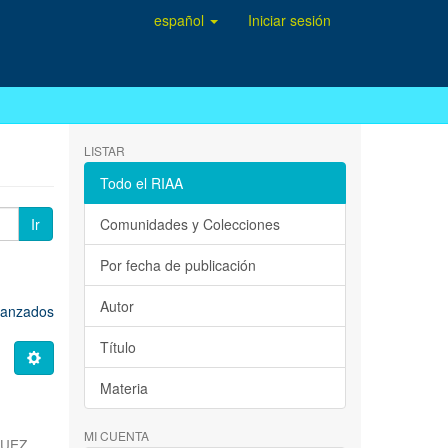
español
Iniciar sesión
LISTAR
Todo el RIAA
Ir
Comunidades y Colecciones
Por fecha de publicación
Autor
avanzados
Título
Materia
MI CUENTA
QUEZ