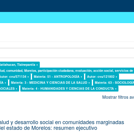
latlahucan, Tlalnepantla ×
lud, comunidad, Morelos, participación ciudadana, evaluación, acción social, servicios de
Autor: cvu/571134 ×
Materia: 51 - ANTROPOLOGÍA ×
Autor: cvu/121802 ×
ÍA ×
Materia: 3 - MEDICINA Y CIENCIAS DE LA SALUD ×
Materia: 63 - SOCIOLOGÍ
 SOCIALES ×
Materia: 4 - HUMANIDADES Y CIENCIAS DE LA CONDUCTA ×
Mostrar filtros 
alud y desarrollo social en comunidades marginadas
el estado de Morelos: resumen ejecutivo