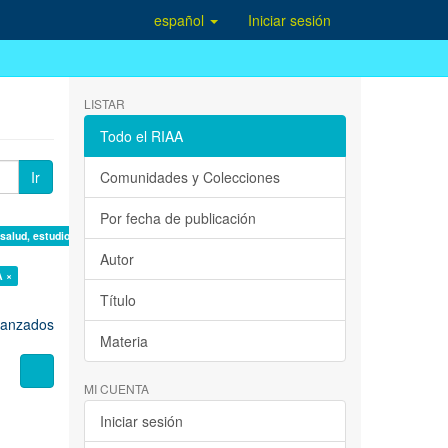
español
Iniciar sesión
LISTAR
Todo el RIAA
Ir
Comunidades y Colecciones
Por fecha de publicación
 salud, estudio de casos ×
Autor
A ×
Título
avanzados
Materia
MI CUENTA
Iniciar sesión