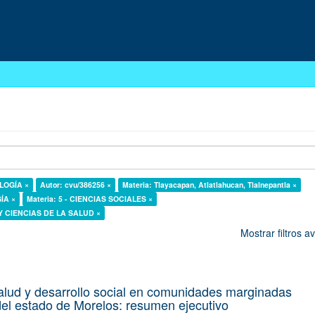
OLOGÍA ×
Autor: cvu/386256 ×
Materia: Tlayacapan, Atlatlahucan, Tlalnepantla ×
GÍA ×
Materia: 5 - CIENCIAS SOCIALES ×
 Y CIENCIAS DE LA SALUD ×
Mostrar filtros 
alud y desarrollo social en comunidades marginadas
el estado de Morelos: resumen ejecutivo