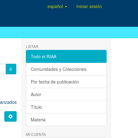
español
Iniciar sesión
LISTAR
Todo el RIAA
Ir
Comunidades y Colecciones
Por fecha de publicación
Autor
avanzados
Título
Materia
MI CUENTA