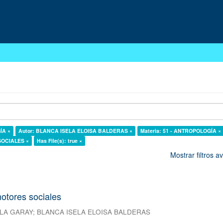
ÍA ×
Autor: BLANCA ISELA ELOISA BALDERAS ×
Materia: 51 - ANTROPOLOGÍA ×
 SOCIALES ×
Has File(s): true ×
Mostrar filtros 
otores sociales
LA GARAY
;
BLANCA ISELA ELOISA BALDERAS