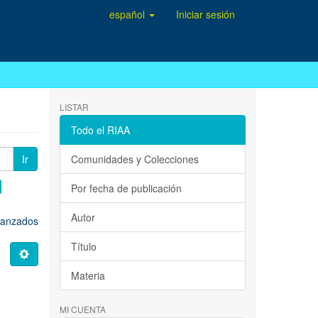
español
Iniciar sesión
LISTAR
Todo el RIAA
Ir
Comunidades y Colecciones
Por fecha de publicación
Autor
avanzados
Título
Materia
MI CUENTA