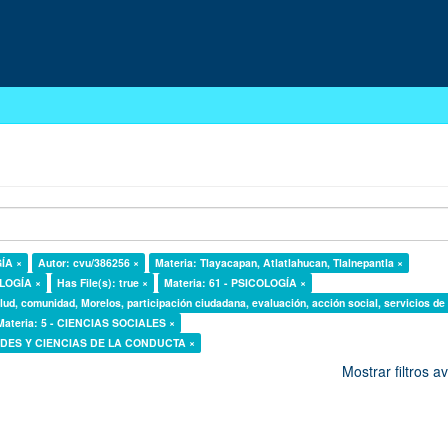
GÍA ×
Autor: cvu/386256 ×
Materia: Tlayacapan, Atlatlahucan, Tlalnepantla ×
OLOGÍA ×
Has File(s): true ×
Materia: 61 - PSICOLOGÍA ×
lud, comunidad, Morelos, participación ciudadana, evaluación, acción social, servicios de
Materia: 5 - CIENCIAS SOCIALES ×
DADES Y CIENCIAS DE LA CONDUCTA ×
Mostrar filtros 