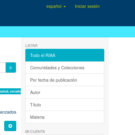
español
Iniciar sesión
LISTAR
Todo el RIAA
Ir
Comunidades y Colecciones
Por fecha de publicación
 salud, estudio de casos ×
Autor
Título
avanzados
Materia
MI CUENTA