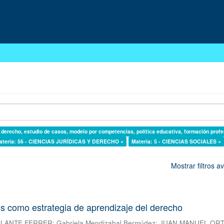
l derecho, estudio de casos, modelo por competencias, política educativa, formación profe
ateria: 56 - CIENCIAS JURÍDICAS Y DERECHO ×
Materia: 5 - CIENCIAS SOCIALES ×
Mostrar filtros 
s como estrategia de aprendizaje del derecho
ALANTE FERRER
;
Gabriela Mendizabal Bermúdez
;
JUAN MANUEL OR