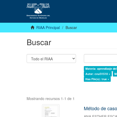
RIAA Principal
Buscar
Buscar
Materia: aprendizaje de
Autor: cvu/31510 ×
M
Has File(s): true ×
Mostrando recursos 1-1 de 1
Método de caso
ANA ESTHER ESC