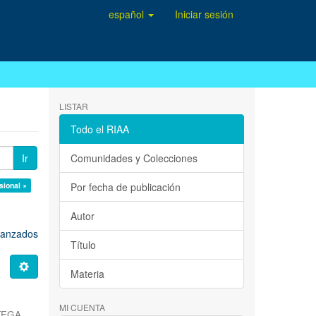
español
Iniciar sesión
LISTAR
Todo el RIAA
Ir
Comunidades y Colecciones
sional ×
Por fecha de publicación
Autor
avanzados
Título
Materia
MI CUENTA
TEGA