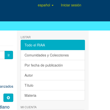
español
Iniciar sesión
LISTAR
Todo el RIAA
Ir
Comunidades y Colecciones
Por fecha de publicación
Autor
Título
avanzados
Materia
idiano
MI CUENTA