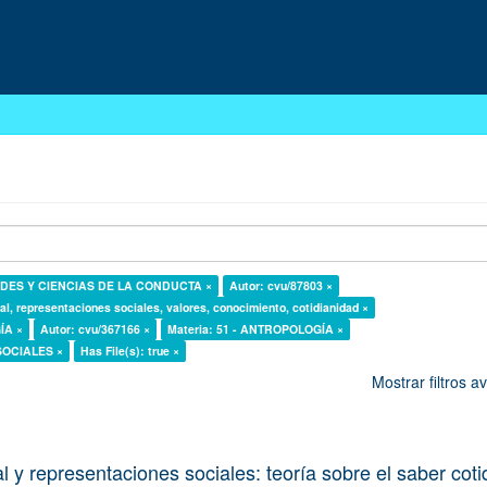
DADES Y CIENCIAS DE LA CONDUCTA ×
Autor: cvu/87803 ×
al, representaciones sociales, valores, conocimiento, cotidianidad ×
ÍA ×
Autor: cvu/367166 ×
Materia: 51 - ANTROPOLOGÍA ×
 SOCIALES ×
Has File(s): true ×
Mostrar filtros 
l y representaciones sociales: teoría sobre el saber cot