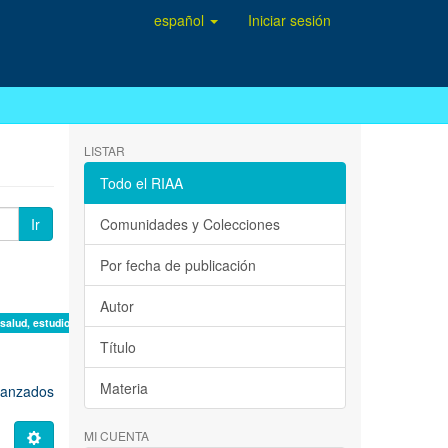
español
Iniciar sesión
LISTAR
Todo el RIAA
Ir
Comunidades y Colecciones
Por fecha de publicación
Autor
 salud, estudio de casos ×
Título
Materia
avanzados
MI CUENTA