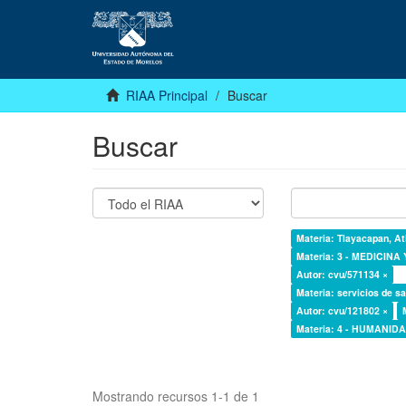
RIAA Principal
Buscar
Buscar
Materia: Tlayacapan, At
Materia: 3 - MEDICINA
Autor: cvu/571134 ×
Materia: servicios de sa
Autor: cvu/121802 ×
Materia: 4 - HUMANI
Mostrando recursos 1-1 de 1