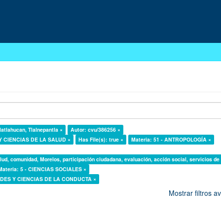
latlahucan, Tlalnepantla ×
Autor: cvu/386256 ×
 Y CIENCIAS DE LA SALUD ×
Has File(s): true ×
Materia: 51 - ANTROPOLOGÍA ×
lud, comunidad, Morelos, participación ciudadana, evaluación, acción social, servicios de
Materia: 5 - CIENCIAS SOCIALES ×
DADES Y CIENCIAS DE LA CONDUCTA ×
Mostrar filtros 