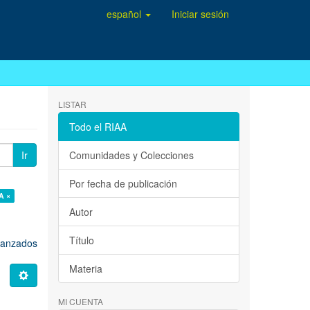
español
Iniciar sesión
LISTAR
Todo el RIAA
Ir
Comunidades y Colecciones
Por fecha de publicación
A ×
Autor
Título
avanzados
Materia
MI CUENTA