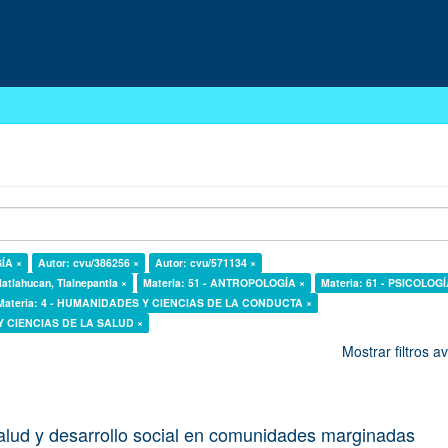
GÍA ×
Autor: cvu/386256 ×
Autor: cvu/571134 ×
latlahucan, Tlalnepantla ×
Materia: 51 - ANTROPOLOGÍA ×
Materia: 61 - PSICOLOGÍ
Materia: 4 - HUMANIDADES Y CIENCIAS DE LA CONDUCTA ×
 Y CIENCIAS DE LA SALUD ×
Mostrar filtros 
alud y desarrollo social en comunidades marginadas