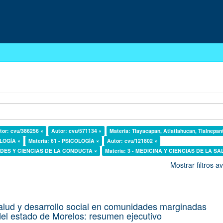
tor: cvu/386256 ×
Autor: cvu/571134 ×
Materia: Tlayacapan, Atlatlahucan, Tlalnepan
OLOGÍA ×
Materia: 61 - PSICOLOGÍA ×
Autor: cvu/121802 ×
DADES Y CIENCIAS DE LA CONDUCTA ×
Materia: 3 - MEDICINA Y CIENCIAS DE LA SA
Mostrar filtros 
alud y desarrollo social en comunidades marginadas
el estado de Morelos: resumen ejecutivo