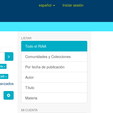
español
Iniciar sesión
LISTAR
Todo el RIAA
Ir
Comunidades y Colecciones
tla ×
Por fecha de publicación
LUD ×
Autor
avanzados
Título
Materia
MI CUENTA