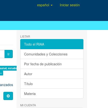
español
Iniciar sesión
LISTAR
Todo el RIAA
Ir
Comunidades y Colecciones
Por fecha de publicación
 salud, estudio de casos ×
 ×
Autor
Título
avanzados
Materia
MI CUENTA