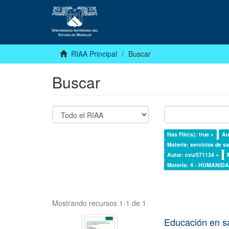
RIAA Principal
Buscar
Buscar
Has File(s): true ×
Au
Materia: servicios de sa
Autor: cvu/571134 ×
Materia: 4 - HUMANI
Mostrando recursos 1-1 de 1
Educación en s