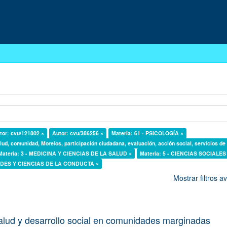
tor: cvu/121802 ×
Autor: cvu/386256 ×
Materia: 61 - PSICOLOGÍA ×
lud, comunidad, Morelos, participación ciudadana, evaluación, acción social, servicios de
Materia: 3 - MEDICINA Y CIENCIAS DE LA SALUD ×
Materia: 5 - CIENCIAS SOCIALES
DADES Y CIENCIAS DE LA CONDUCTA ×
Mostrar filtros 
alud y desarrollo social en comunidades marginadas