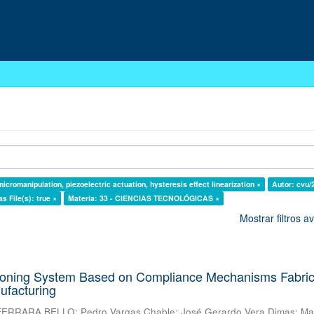
cromanipulation, piezoelectric actuation, hysteresis effect linearization ×
Autor: cvu/
s File(s): true ×
Materia: 33 - CIENCIAS TECNOLÓGICAS ×
Mostrar filtros 
ioning System Based on Compliance Mechanisms Fabri
ufacturing
FERRARA BELLO
;
Pedro Vargas Chable
;
José Gerardo Vera Dimas
;
Ma