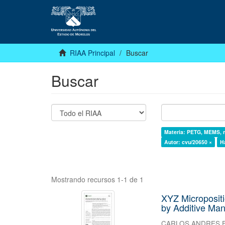
RIAA Principal
Buscar
Buscar
Materia: PETG, MEMS, mi
Autor: cvu/20650 ×
Ha
Mostrando recursos 1-1 de 1
XYZ Microposit
by Additive Man
CARLOS ANDRES 