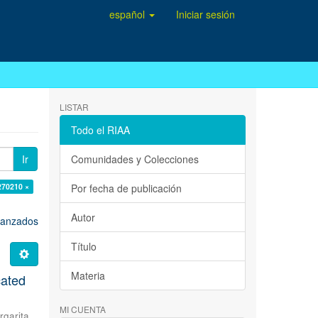
español
Iniciar sesión
LISTAR
Todo el RIAA
Ir
Comunidades y Colecciones
270210 ×
Por fecha de publicación
Autor
avanzados
Título
Materia
cated
MI CUENTA
rgarita