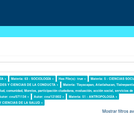
ÍA ×
Materia: 63 - SOCIOLOGÍA ×
Has File(s): true ×
Materia: 5 - CIENCIAS SOC
DADES Y CIENCIAS DE LA CONDUCTA ×
Materia: Tlayacapan, Atlatlahucan, Tlalnepantl
lud, comunidad, Morelos, participación ciudadana, evaluación, acción social, servicios de
Autor: cvu/571134 ×
Autor: cvu/121802 ×
Materia: 51 - ANTROPOLOGÍA ×
 Y CIENCIAS DE LA SALUD ×
Mostrar filtros 