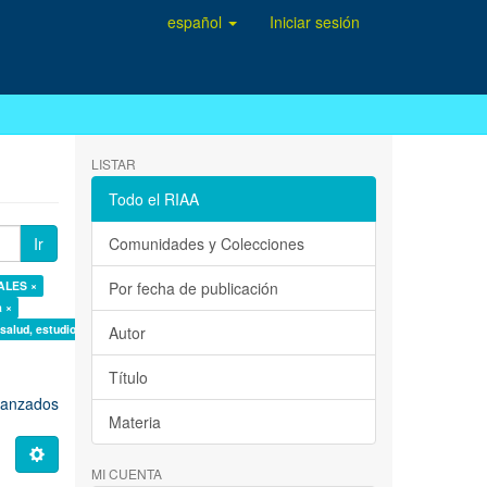
español
Iniciar sesión
LISTAR
Todo el RIAA
Ir
Comunidades y Colecciones
IALES ×
Por fecha de publicación
a ×
 salud, estudio de casos ×
Autor
Título
avanzados
Materia
MI CUENTA