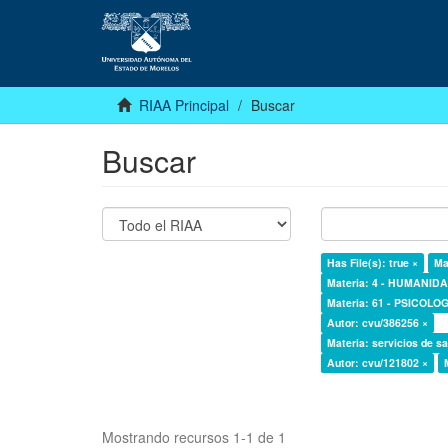
RIAA Principal
Buscar
Buscar
Has File(s): true ×
Ma
Materia: 4 - HUMANI
Materia: 61 - PSICOLOG
Autor: cvu/386256 ×
Materia: servicios de sa
Autor: cvu/121802 ×
Mostrando recursos 1-1 de 1