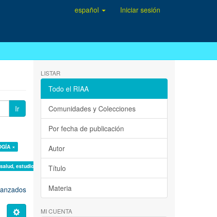
español
Iniciar sesión
LISTAR
Todo el RIAA
Ir
Comunidades y Colecciones
Por fecha de publicación
OGÍA ×
Autor
 salud, estudio de casos ×
Título
Materia
avanzados
MI CUENTA