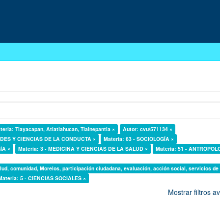
teria: Tlayacapan, Atlatlahucan, Tlalnepantla ×
Autor: cvu/571134 ×
DADES Y CIENCIAS DE LA CONDUCTA ×
Materia: 63 - SOCIOLOGÍA ×
ÍA ×
Materia: 3 - MEDICINA Y CIENCIAS DE LA SALUD ×
Materia: 51 - ANTROPOL
lud, comunidad, Morelos, participación ciudadana, evaluación, acción social, servicios de
Materia: 5 - CIENCIAS SOCIALES ×
Mostrar filtros 