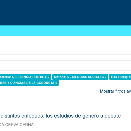
Materia: 59 - CIENCIA POLÍTICA ×
Materia: 5 - CIENCIAS SOCIALES ×
Has File(s): t
DADES Y CIENCIAS DE LA CONDUCTA ×
Mostrar filtros 
 distintos enfoques: los estudios de género a debate
CA CERVA CERNA