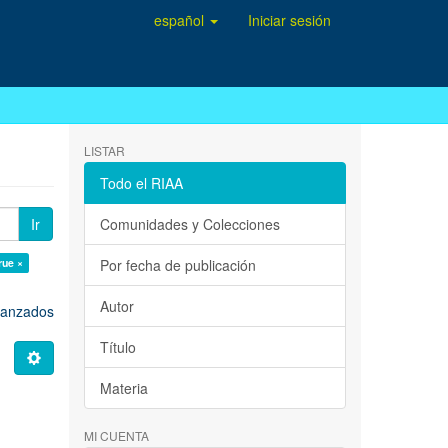
español
Iniciar sesión
LISTAR
Todo el RIAA
Ir
Comunidades y Colecciones
rue ×
Por fecha de publicación
Autor
avanzados
Título
Materia
MI CUENTA