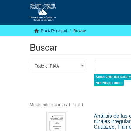
RIAA Principal
Buscar
Buscar
Autor: 3fd2188b-8e68-4
Has File(s): true ×
Mostrando recursos 1-1 de 1
Análisis de las
rurales irregul
Cuatizec, Tlaln