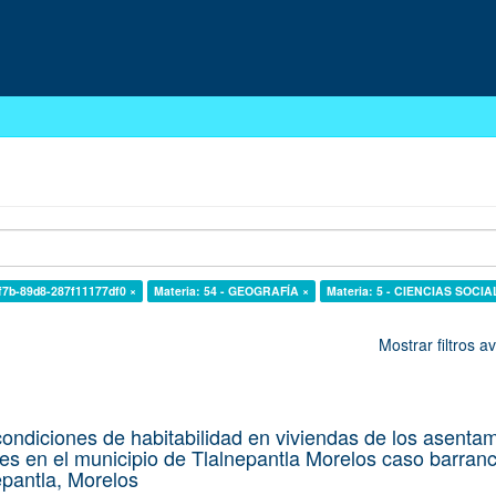
f7b-89d8-287f11177df0 ×
Materia: 54 - GEOGRAFÍA ×
Materia: 5 - CIENCIAS SOCIA
Mostrar filtros 
 condiciones de habitabilidad en viviendas de los asenta
ares en el municipio de Tlalnepantla Morelos caso barran
epantla, Morelos