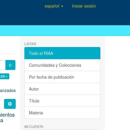
español
Iniciar sesión
LISTAR
Todo el RIAA
Ir
Comunidades y Colecciones
LES ×
Por fecha de publicación
Autor
avanzados
Título
Materia
mientos
ca
MI CUENTA