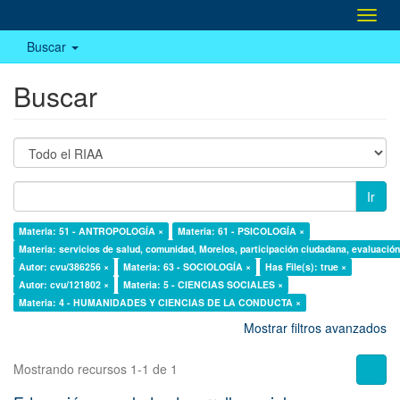
Camb
naveg
Buscar
Buscar
Ir
Materia: 51 - ANTROPOLOGÍA ×
Materia: 61 - PSICOLOGÍA ×
Materia: servicios de salud, comunidad, Morelos, participación ciudadana, evaluación,
Autor: cvu/386256 ×
Materia: 63 - SOCIOLOGÍA ×
Has File(s): true ×
Autor: cvu/121802 ×
Materia: 5 - CIENCIAS SOCIALES ×
Materia: 4 - HUMANIDADES Y CIENCIAS DE LA CONDUCTA ×
Mostrar filtros avanzados
Mostrando recursos 1-1 de 1