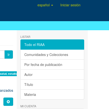
español
Iniciar sesión
LISTAR
Todo el RIAA
Ir
Comunidades y Colecciones
Por fecha de publicación
 salud, estudio de casos ×
Autor
Título
avanzados
Materia
MI CUENTA