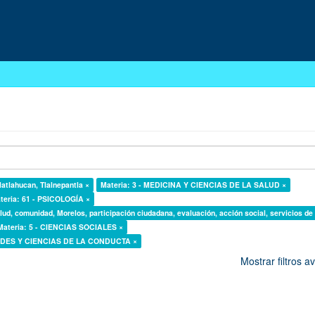
latlahucan, Tlalnepantla ×
Materia: 3 - MEDICINA Y CIENCIAS DE LA SALUD ×
teria: 61 - PSICOLOGÍA ×
lud, comunidad, Morelos, participación ciudadana, evaluación, acción social, servicios de
Materia: 5 - CIENCIAS SOCIALES ×
DADES Y CIENCIAS DE LA CONDUCTA ×
Mostrar filtros 