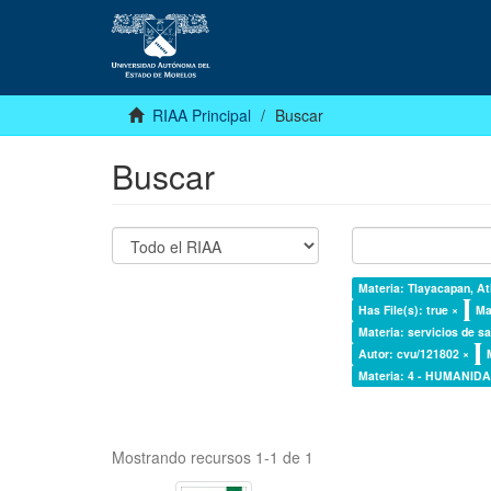
RIAA Principal
Buscar
Buscar
Materia: Tlayacapan, At
Has File(s): true ×
Ma
Materia: servicios de sa
Autor: cvu/121802 ×
Materia: 4 - HUMANI
Mostrando recursos 1-1 de 1