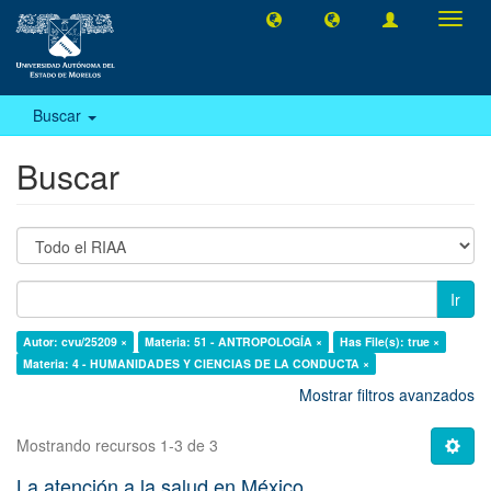
Camb
naveg
Buscar
Buscar
Ir
Autor: cvu/25209 ×
Materia: 51 - ANTROPOLOGÍA ×
Has File(s): true ×
Materia: 4 - HUMANIDADES Y CIENCIAS DE LA CONDUCTA ×
Mostrar filtros avanzados
Mostrando recursos 1-3 de 3
La atención a la salud en México