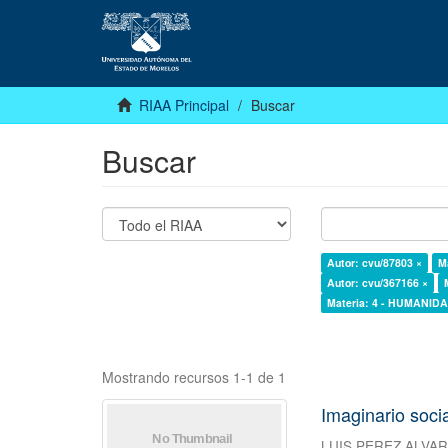
RIAA Principal
Buscar
Buscar
Autor: cvu/87803 ×
M
Autor: cvu/367166 ×
Materia: 4 - HUMANI
Mostrando recursos 1-1 de 1
Imaginario socia
LUIS PEREZ ALVA