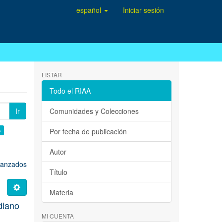
español
Iniciar sesión
LISTAR
Todo el RIAA
Ir
Comunidades y Colecciones
×
Por fecha de publicación
Autor
avanzados
Título
Materia
idiano
MI CUENTA