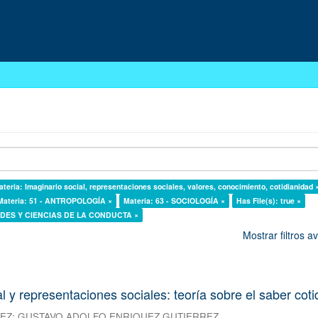
ateria: Imaginario social, representaciones sociales, valores, conocimiento, cotidianidad 
Materia: 51 - ANTROPOLOGÍA ×
Materia: 63 - SOCIOLOGÍA ×
Has File(s): true ×
DADES Y CIENCIAS DE LA CONDUCTA ×
Mostrar filtros 
l y representaciones sociales: teoría sobre el saber cot
REZ
;
GUSTAVO ADOLFO ENRIQUEZ GUTIERREZ