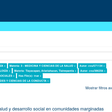
GÍA ×
Materia: 3 - MEDICINA Y CIENCIAS DE LA SALUD ×
Autor: cvu/571134 ×
OLOGÍA ×
Materia: Tlayacapan, Atlatlahucan, Tlalnepantla ×
Autor: cvu/386256 ×
 SOCIALES ×
Has File(s): true ×
DADES Y CIENCIAS DE LA CONDUCTA ×
Mostrar filtros 
alud y desarrollo social en comunidades marginadas