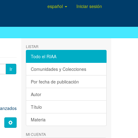
español
Iniciar sesión
LISTAR
Todo el RIAA
Ir
Comunidades y Colecciones
Por fecha de publicación
Autor
Título
avanzados
Materia
MI CUENTA