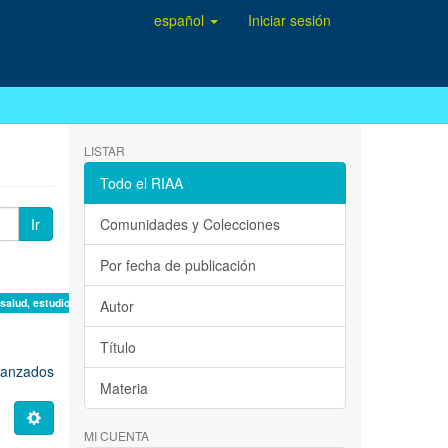
español
Iniciar sesión
LISTAR
Todo el RIAA
Ir
Comunidades y Colecciones
Por fecha de publicación
 salud, estudio de casos ×
Autor
Título
avanzados
Materia
MI CUENTA