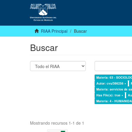
RIAA Principal
Buscar
Buscar
Materia: 63 - SOCIOLO
Autor: cvu/386256 ×
Materia: servicios de sa
Has File(s): true ×
Au
Materia: 4 - HUMANI
Mostrando recursos 1-1 de 1