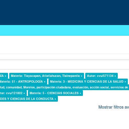
GÍA ×
Materia: Tlayacapan, Atlatlahucan, Tlalnepantla ×
Autor: cvu/571134 ×
Materia: 51 - ANTROPOLOGÍA ×
Materia: 3 - MEDICINA Y CIENCIAS DE LA SALUD ×
lud, comunidad, Morelos, participación ciudadana, evaluación, acción social, servicios de
tor: cvu/121802 ×
Materia: 5 - CIENCIAS SOCIALES ×
DADES Y CIENCIAS DE LA CONDUCTA ×
Mostrar filtros 