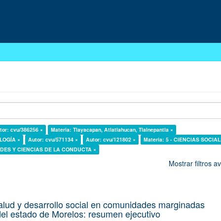
tor: cvu/386256 ×
Materia: Tlayacapan, Atlatlahucan, Tlalnepantla ×
OLOGÍA ×
Autor: cvu/571134 ×
Autor: cvu/121802 ×
Materia: 5 - CIENCIAS SOCIAL
DADES Y CIENCIAS DE LA CONDUCTA ×
Mostrar filtros 
alud y desarrollo social en comunidades marginadas
el estado de Morelos: resumen ejecutivo