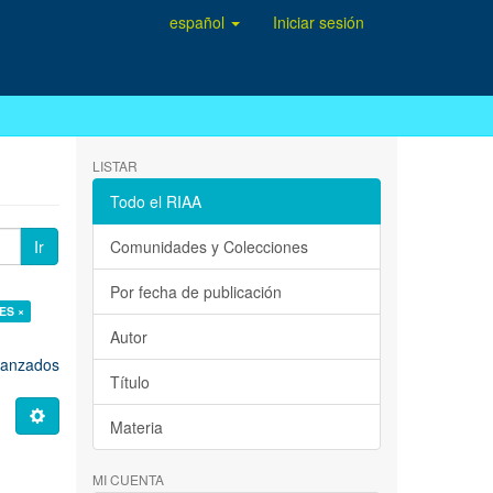
español
Iniciar sesión
LISTAR
Todo el RIAA
Ir
Comunidades y Colecciones
Por fecha de publicación
ES ×
Autor
avanzados
Título
Materia
MI CUENTA