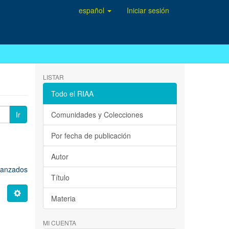
español
Iniciar sesión
LISTAR
Todo el RIAA
Ir
Comunidades y Colecciones
Por fecha de publicación
Autor
avanzados
Título
Materia
MI CUENTA