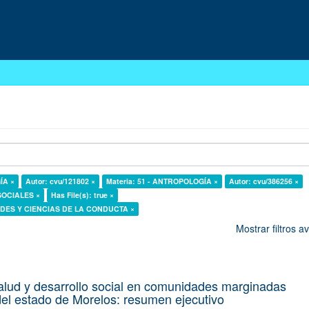
ÍA ×
Autor: cvu/121802 ×
Materia: 51 - ANTROPOLOGÍA ×
Autor: cvu/386256 ×
 SOCIALES ×
Has File(s): true ×
DADES Y CIENCIAS DE LA CONDUCTA ×
Mostrar filtros 
alud y desarrollo social en comunidades marginadas
el estado de Morelos: resumen ejecutivo