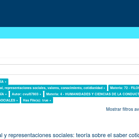
ÍA ×
al, representaciones sociales, valores, conocimiento, cotidianidad ×
Materia: 72 - FIL
GÍA ×
Autor: cvu/87803 ×
Materia: 4 - HUMANIDADES Y CIENCIAS DE LA CONDUCT
 SOCIALES ×
Has File(s): true ×
Mostrar filtros 
l y representaciones sociales: teoría sobre el saber cot