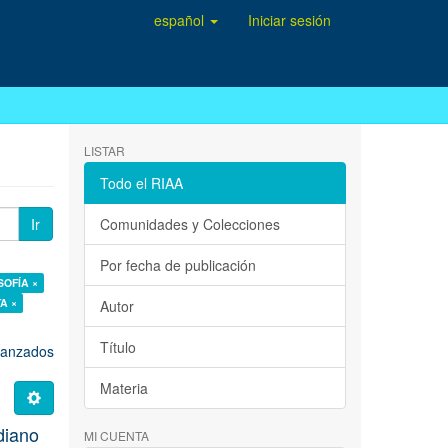
español
Iniciar sesión
LISTAR
Todo el RIAA
Ir
Comunidades y Colecciones
Por fecha de publicación
OSOFÍA ×
A ×
Autor
Título
avanzados
Materia
idiano
MI CUENTA