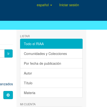
español
Iniciar sesión
LISTAR
Todo el RIAA
Ir
Comunidades y Colecciones
Por fecha de publicación
Autor
Título
avanzados
Materia
MI CUENTA