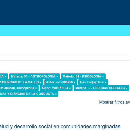
GÍA ×
Materia: 51 - ANTROPOLOGÍA ×
Materia: 61 - PSICOLOGÍA ×
 Y CIENCIAS DE LA SALUD ×
Autor: cvu/386256 ×
Has File(s): true ×
latlahucan, Tlalnepantla ×
Autor: cvu/571134 ×
Materia: 5 - CIENCIAS SOCIALES ×
DADES Y CIENCIAS DE LA CONDUCTA ×
Mostrar filtros 
alud y desarrollo social en comunidades marginadas