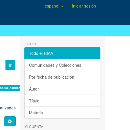
español
Iniciar sesión
LISTAR
Todo el RIAA
Ir
Comunidades y Colecciones
Por fecha de publicación
 salud, estudio de casos ×
Autor
Título
avanzados
Materia
MI CUENTA