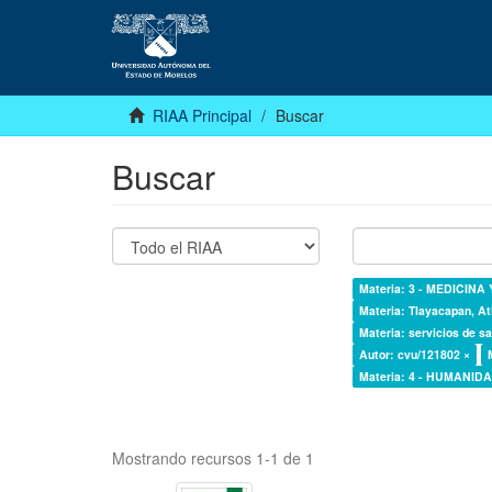
RIAA Principal
Buscar
Buscar
Materia: 3 - MEDICINA
Materia: Tlayacapan, At
Materia: servicios de sa
Autor: cvu/121802 ×
Materia: 4 - HUMANI
Mostrando recursos 1-1 de 1