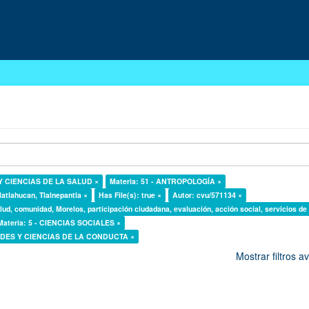
 Y CIENCIAS DE LA SALUD ×
Materia: 51 - ANTROPOLOGÍA ×
latlahucan, Tlalnepantla ×
Has File(s): true ×
Autor: cvu/571134 ×
lud, comunidad, Morelos, participación ciudadana, evaluación, acción social, servicios de
Materia: 5 - CIENCIAS SOCIALES ×
DADES Y CIENCIAS DE LA CONDUCTA ×
Mostrar filtros 