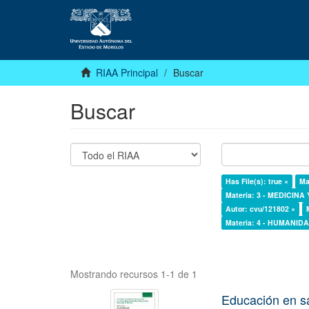
RIAA Principal
Buscar
Buscar
Has File(s): true ×
Ma
Materia: 3 - MEDICINA
Autor: cvu/121802 ×
Materia: 4 - HUMANI
Mostrando recursos 1-1 de 1
Educación en s