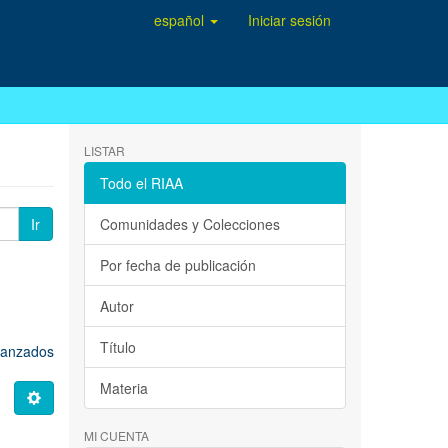
español
Iniciar sesión
LISTAR
Todo el RIAA
Ir
Comunidades y Colecciones
Por fecha de publicación
Autor
Título
avanzados
Materia
MI CUENTA