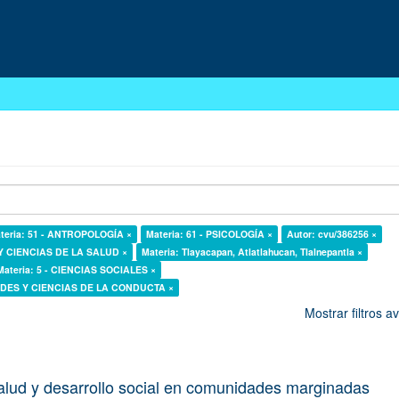
teria: 51 - ANTROPOLOGÍA ×
Materia: 61 - PSICOLOGÍA ×
Autor: cvu/386256 ×
 Y CIENCIAS DE LA SALUD ×
Materia: Tlayacapan, Atlatlahucan, Tlalnepantla ×
Materia: 5 - CIENCIAS SOCIALES ×
DADES Y CIENCIAS DE LA CONDUCTA ×
Mostrar filtros 
alud y desarrollo social en comunidades marginadas