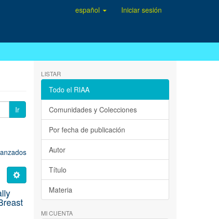
español
Iniciar sesión
LISTAR
Todo el RIAA
Ir
Comunidades y Colecciones
Por fecha de publicación
Autor
avanzados
Título
Materia
lly
Breast
MI CUENTA