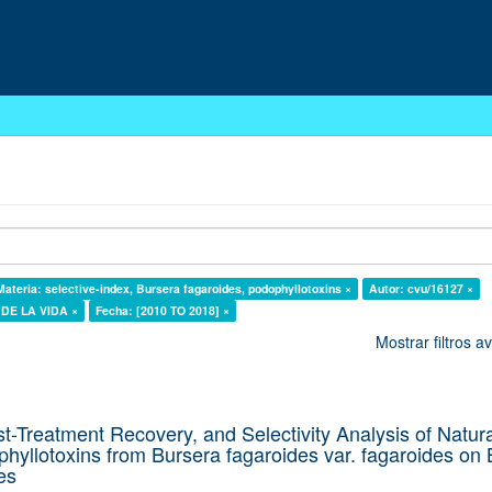
Materia: selective-index, Bursera fagaroides, podophyllotoxins ×
Autor: cvu/16127 ×
S DE LA VIDA ×
Fecha: [2010 TO 2018] ×
Mostrar filtros 
st-Treatment Recovery, and Selectivity Analysis of Natura
hyllotoxins from Bursera fagaroides var. fagaroides on 
es