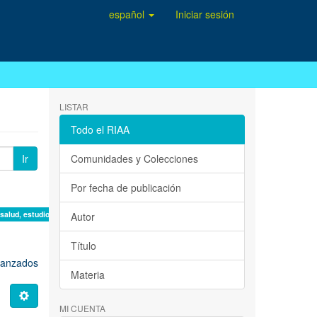
español
Iniciar sesión
LISTAR
Todo el RIAA
Ir
Comunidades y Colecciones
Por fecha de publicación
 salud, estudio de casos ×
Autor
Título
avanzados
Materia
MI CUENTA