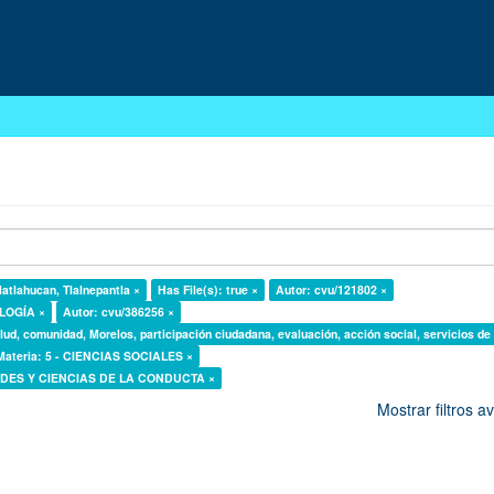
latlahucan, Tlalnepantla ×
Has File(s): true ×
Autor: cvu/121802 ×
OLOGÍA ×
Autor: cvu/386256 ×
lud, comunidad, Morelos, participación ciudadana, evaluación, acción social, servicios de
Materia: 5 - CIENCIAS SOCIALES ×
DADES Y CIENCIAS DE LA CONDUCTA ×
Mostrar filtros 