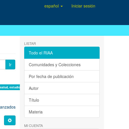
español
Iniciar sesión
LISTAR
Todo el RIAA
Ir
Comunidades y Colecciones
Por fecha de publicación
 salud, estudio de casos ×
Autor
Título
avanzados
Materia
MI CUENTA