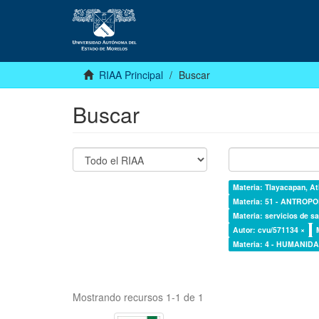
RIAA Principal
Buscar
Buscar
Materia: Tlayacapan, At
Materia: 51 - ANTROP
Materia: servicios de sa
Autor: cvu/571134 ×
Materia: 4 - HUMANI
Mostrando recursos 1-1 de 1