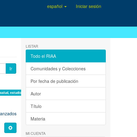
español
Iniciar sesión
LISTAR
Todo el RIAA
Ir
Comunidades y Colecciones
Por fecha de publicación
 salud, estudio de casos ×
Autor
Título
avanzados
Materia
MI CUENTA