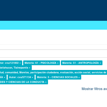
tor: cvu/121802 ×
Materia: 61 - PSICOLOGÍA ×
Materia: 51 - ANTROPOLOGÍA ×
latlahucan, Tlalnepantla ×
lud, comunidad, Morelos, participación ciudadana, evaluación, acción social, servicios de
GÍA ×
Autor: cvu/571134 ×
Materia: 5 - CIENCIAS SOCIALES ×
DADES Y CIENCIAS DE LA CONDUCTA ×
Mostrar filtros 