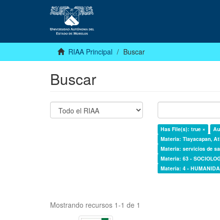
RIAA Principal
Buscar
Buscar
Has File(s): true ×
Au
Materia: Tlayacapan, At
Materia: servicios de sa
Materia: 63 - SOCIOLO
Materia: 4 - HUMANI
Mostrando recursos 1-1 de 1