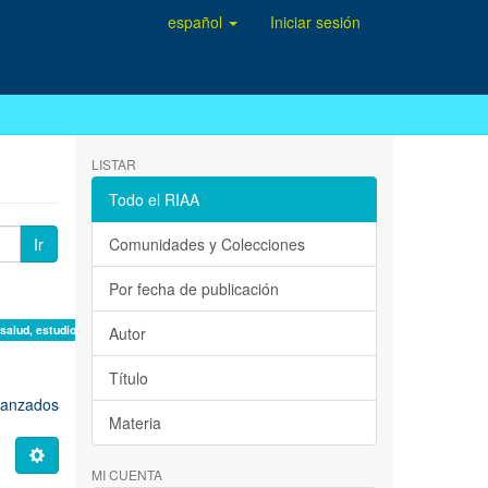
español
Iniciar sesión
LISTAR
Todo el RIAA
Ir
Comunidades y Colecciones
Por fecha de publicación
 salud, estudio de casos ×
Autor
Título
avanzados
Materia
MI CUENTA