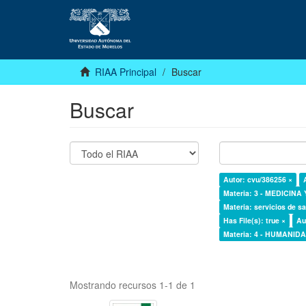
RIAA Principal
Buscar
Buscar
Autor: cvu/386256 ×
Materia: 3 - MEDICINA
Materia: servicios de sa
Has File(s): true ×
Au
Materia: 4 - HUMANI
Mostrando recursos 1-1 de 1