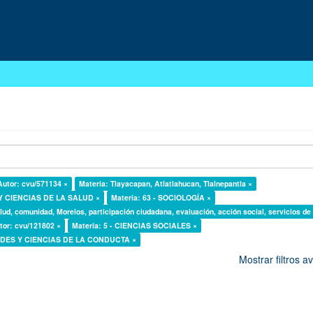
Autor: cvu/571134 ×
Materia: Tlayacapan, Atlatlahucan, Tlalnepantla ×
 Y CIENCIAS DE LA SALUD ×
Materia: 63 - SOCIOLOGÍA ×
lud, comunidad, Morelos, participación ciudadana, evaluación, acción social, servicios de
tor: cvu/121802 ×
Materia: 5 - CIENCIAS SOCIALES ×
DADES Y CIENCIAS DE LA CONDUCTA ×
Mostrar filtros 