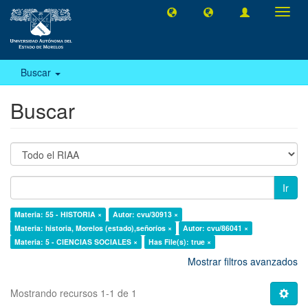
Camb
naveg
Buscar
Buscar
Ir
Materia: 55 - HISTORIA ×
Autor: cvu/30913 ×
Materia: historia, Morelos (estado),señoríos ×
Autor: cvu/86041 ×
Materia: 5 - CIENCIAS SOCIALES ×
Has File(s): true ×
Mostrar filtros avanzados
Mostrando recursos 1-1 de 1